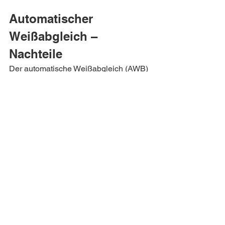
Automatischer 
Weißabgleich – 
Nachteile
Der automatische Weißabgleich (AWB) 
einer Kamera kann Farben nicht 
einwandfrei definieren, wenn schlechte 
Lichtverhältnisse herrschen, Mischlicht 
vorhanden ist (also Lichtquellen mit 
verschiedenen Farbtemperaturen) oder 
eindeutig weiße oder graue Bildflächen 
fehlen. Das Ergebnis sind Bilder, bei 
denen die Farben nicht mit der 
Wirklichkeit übereinstimmen und 
entweder ins Rötliche oder ins Blaue 
gehen.
Es lohnt sich deshalb, bei schwierigen 