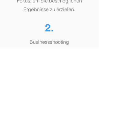
Fokus, um die bestmöglichen
Ergebnisse zu erzielen.
2.
Businessshooting
Beim Business-Shooting vor Ort setze
ich die besprochenen Konzepte um.
Mit professioneller Ausrüstung und
kreativem Blick halte ich Ihre
Geschäftsprozesse, Mitarbeiter und
Details authentisch und ansprechend
fest.
3.